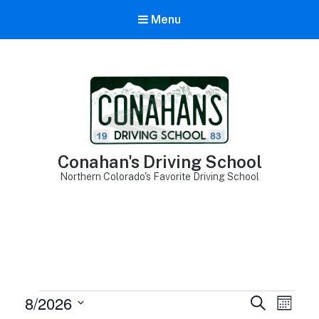
Menu
Conahan's Driving School
Northern Colorado's Favorite Driving School
Events
8/2026
E
E
S
M
e